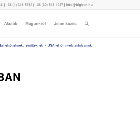
. | +36 (1) 318-5732 | +36 (30) 513-4247 | info@bigben.hu
Akciók
Magunkról
Jelentkezés
al felnőtteknek, felnőtteknek
/
USA felnőtt nyelvtanfolyamok
BAN