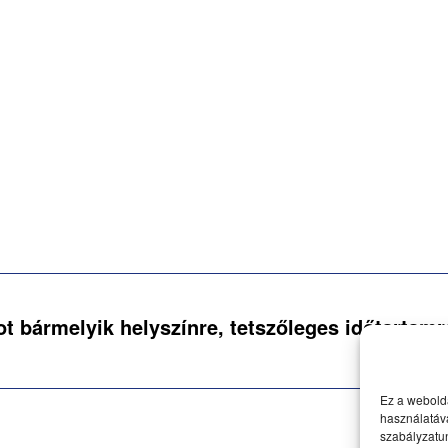
ot bármelyik helyszínre, tetszőleges időtartamr
Ez a webolda
használatáva
szabályzatu