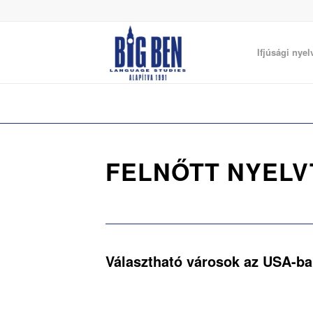
Ifjúsági nyel
FELNŐTT NYEL
Választható városok az USA-b