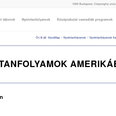
1085 Budapest, Csepreghy utca 4
vi táborok
Nyelvtanfolyamok
Középiskolai cserediák programok
Ön itt áll:
Kezdőlap
/
Nyelvtanfolyamok
/
Nyelvtanfolyamok fiat
VTANFOLYAMOK AMERIKÁ
an