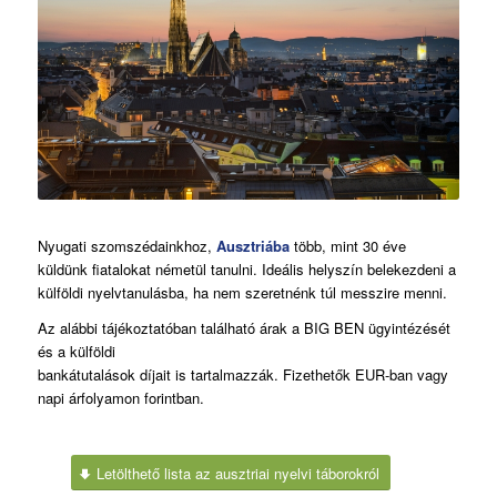
Nyugati szomszédainkhoz,
Ausztriába
több, mint 30 éve
küldünk fiatalokat németül tanulni. Ideális helyszín belekezdeni a
külföldi nyelvtanulásba, ha nem szeretnénk túl messzire menni.
Az alábbi tájékoztatóban található árak a BIG BEN ügyintézését
és a külföldi
bankátutalások díjait is tartalmazzák. Fizethetők EUR-ban vagy
napi árfolyamon forintban.
Letölthető lista az ausztriai nyelvi táborokról