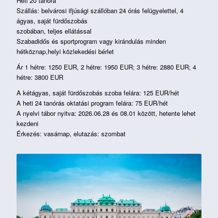
Heti 20 tanóra
Szállás: belvárosi ifjúsági szállóban 24 órás felügyelettel, 4
ágyas, saját fürdőszobás
szobában, teljes ellátással
Szabadidős és sportprogram vagy kirándulás minden
hétköznap,helyi közlekedési bérlet
Ár 1 hétre: 1250 EUR, 2 hétre: 1950 EUR; 3 hétre: 2880 EUR; 4
hétre: 3800 EUR
A kétágyas, saját fürdőszobás szoba felára: 125 EUR/hét
A heti 24 tanórás oktatási program felára: 75 EUR/hét
A nyelvi tábor nyitva: 2026.06.28 és 08.01 között, hetente lehet
kezdeni
Érkezés: vasárnap, elutazás: szombat