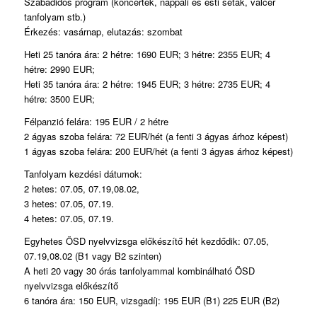
Szabadidős program (koncertek, nappali és esti séták, valcer
tanfolyam stb.)
Érkezés: vasárnap, elutazás: szombat
Heti 25 tanóra ára: 2 hétre: 1690 EUR; 3 hétre: 2355 EUR; 4
hétre: 2990 EUR;
Heti 35 tanóra ára: 2 hétre: 1945 EUR; 3 hétre: 2735 EUR; 4
hétre: 3500 EUR;
Félpanzió felára: 195 EUR / 2 hétre
2 ágyas szoba felára: 72 EUR/hét (a fenti 3 ágyas árhoz képest)
1 ágyas szoba felára: 200 EUR/hét (a fenti 3 ágyas árhoz képest)
Tanfolyam kezdési dátumok:
2 hetes: 07.05, 07.19,08.02,
3 hetes: 07.05, 07.19.
4 hetes: 07.05, 07.19.
Egyhetes ÖSD nyelvvizsga előkészítő hét kezdődik: 07.05,
07.19,08.02 (B1 vagy B2 szinten)
A heti 20 vagy 30 órás tanfolyammal kombinálható ÖSD
nyelvvizsga előkészítő
6 tanóra ára: 150 EUR, vizsgadíj: 195 EUR (B1) 225 EUR (B2)