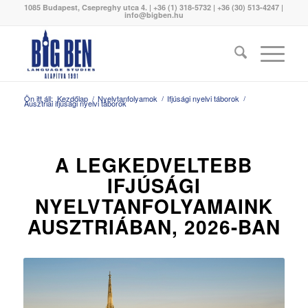
1085 Budapest, Csepreghy utca 4. | +36 (1) 318-5732 | +36 (30) 513-4247 |
info@bigben.hu
Ön itt áll:
Kezdőlap
/
Nyelvtanfolyamok
/
Ifjúsági nyelvi táborok
/
Ausztriai ifjúsági nyelvi táborok
A LEGKEDVELTEBB
IFJÚSÁGI
NYELVTANFOLYAMAINK
AUSZTRIÁBAN, 2026-BAN