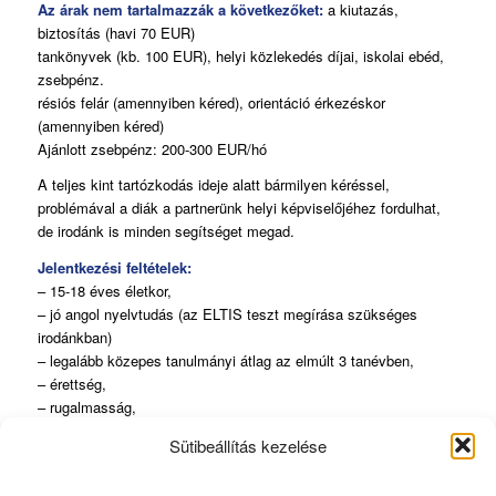
Az árak nem tartalmazzák a következőket:
a kiutazás,
biztosítás (havi 70 EUR)
tankönyvek (kb. 100 EUR), helyi közlekedés díjai, iskolai ebéd,
zsebpénz.
résiós felár (amennyiben kéred), orientáció érkezéskor
(amennyiben kéred)
Ajánlott zsebpénz: 200-300 EUR/hó
A teljes kint tartózkodás ideje alatt bármilyen kéréssel,
problémával a diák a partnerünk helyi képviselőjéhez fordulhat,
de irodánk is minden segítséget megad.
Jelentkezési feltételek:
– 15-18 éves életkor,
– jó angol nyelvtudás (az ELTIS teszt megírása szükséges
irodánkban)
– legalább közepes tanulmányi átlag az elmúlt 3 tanévben,
– érettség,
– rugalmasság,
– alkalmazkodóképesség
Sütibeállítás kezelése
Jelentkezési határidő:
Március 31
: az augusztusban induló tanévre, vagy szemeszterre