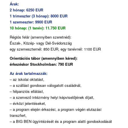
Árak:
2 hónap: 6250 EUR
1 trimeszter (3 hónap): 8000 EUR
1 szemeszter: 9900 EUR
10 hónap: (1 tanév): 11.750 EUR
Régiós felár (amennyiben szeretnéd):
Észak-, Közép- vagy Dél-Svédország
egy szemeszternél: 850 EUR, egy tanévnél: 1100 EUR
Orientációs tábor (amennyiben kéred):
érkezéskor Stockholmban: 790 EUR
Az árak tartalmazzák:
– az iskolai oktatást,
– a szállást gondosan válogatott családnál,
– félpanziós ellátást,
– a szervező intézmény helyi képviselőjének díjait,
– évközi jelentéseket,
– a program elején érkezési, a program végén elutazási
transzfert,
– a BIG BEN ügyintézését és a program alatti gondoskodását