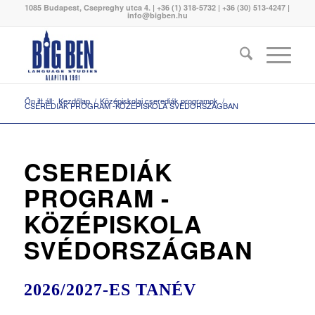
1085 Budapest, Csepreghy utca 4. | +36 (1) 318-5732 | +36 (30) 513-4247 |
info@bigben.hu
Ön itt áll:
Kezdőlap
/
Középiskolai cserediák programok
/
CSEREDIÁK PROGRAM -KÖZÉPISKOLA SVÉDORSZÁGBAN
CSEREDIÁK
PROGRAM -
KÖZÉPISKOLA
SVÉDORSZÁGBAN
2026/2027-ES TANÉV