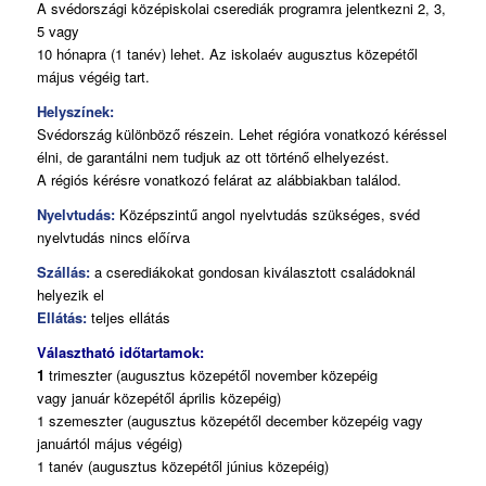
A svédországi középiskolai cserediák programra jelentkezni 2, 3,
5 vagy
10 hónapra (1 tanév) lehet. Az iskolaév augusztus közepétől
május végéig tart.
Helyszínek:
Svédország
különböző részein. Lehet régióra vonatkozó kéréssel
élni, de garantálni nem tudjuk az ott történő elhelyezést.
A régiós kérésre vonatkozó felárat az alábbiakban találod.
Nyelvtudás:
Középszintű angol nyelvtudás szükséges, svéd
nyelvtudás nincs előírva
Szállás:
a cserediákokat
gondosan kiválasztott családoknál
helyezik el
Ellátás:
teljes ellátás
Választható időtartamok:
1
trimeszter (augusztus közepétől november közepéig
vagy január közepétől április közepéig)
1 szemeszter (augusztus közepétől december közepéig vagy
januártól május végéig)
1 tanév (augusztus közepétől június közepéig)