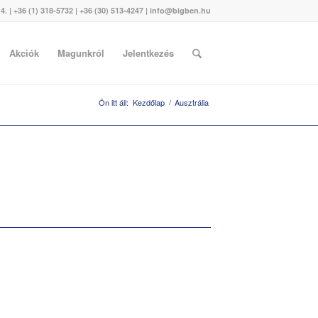
. | +36 (1) 318-5732 | +36 (30) 513-4247 | info@bigben.hu
Akciók
Magunkról
Jelentkezés
Ön itt áll:
Kezdőlap
/
Ausztrália