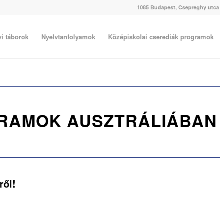
1085 Budapest, Csepreghy utca 4
vi táborok
Nyelvtanfolyamok
Középiskolai cserediák programok
GRAMOK AUSZTRÁLIÁBAN
ről!