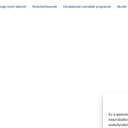
júsági nyelvi táborok
Nyelvtanfolyamok
Középiskolai cserediák programok
Akciók
Ez a webolda
használatáva
szabályzatu